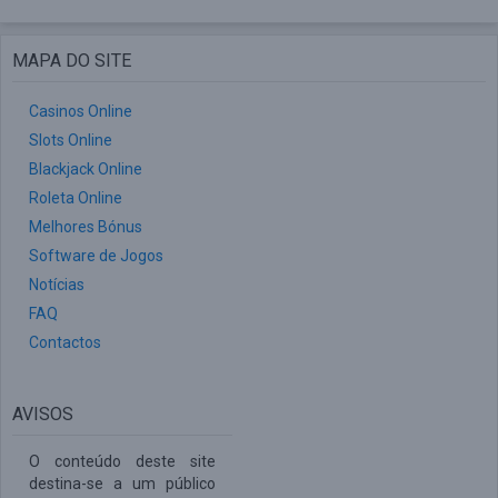
MAPA DO SITE
Casinos Online
Slots Online
Blackjack Online
Roleta Online
Melhores Bónus
Software de Jogos
Notícias
FAQ
Contactos
AVISOS
O conteúdo deste site
destina-se a um público