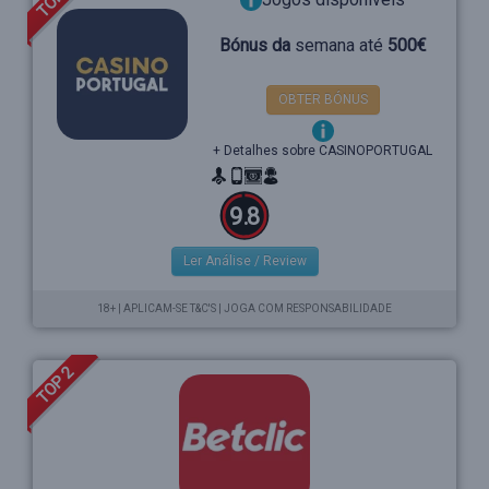
Bónus da
semana até
500€
OBTER BÓNUS
+ Detalhes sobre CASINOPORTUGAL
9.8
Ler Análise / Review
18+ |
APLICAM-SE T&C'S
| JOGA COM RESPONSABILIDADE
TOP 2