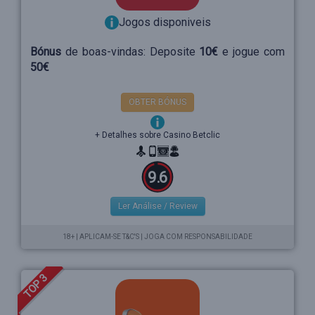
Jogos disponiveis
Bónus
de boas-vindas: Deposite
10€
e jogue com
50€
OBTER BÓNUS
+ Detalhes sobre Casino Betclic
9.6
Ler Análise / Review
18+ |
APLICAM-SE T&C'S
| JOGA COM RESPONSABILIDADE
TOP 3