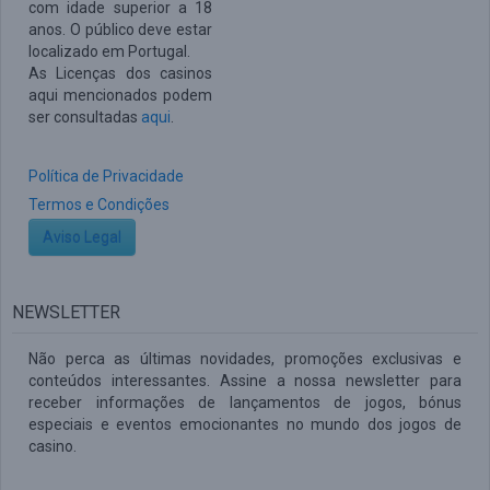
com idade superior a 18
anos. O público deve estar
localizado em Portugal.
As Licenças dos casinos
aqui mencionados podem
ser consultadas
aqui
.
Política de Privacidade
Termos e Condições
Aviso Legal
NEWSLETTER
Não perca as últimas novidades, promoções exclusivas e
conteúdos interessantes. Assine a nossa newsletter para
receber informações de lançamentos de jogos, bónus
especiais e eventos emocionantes no mundo dos jogos de
casino.