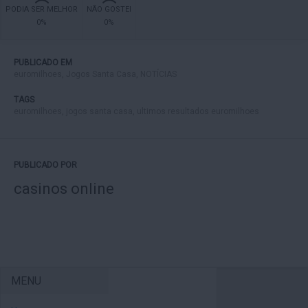
PODIA SER MELHOR
NÃO GOSTEI
0%
0%
PUBLICADO EM
euromilhoes
,
Jogos Santa Casa
,
NOTÍCIAS
TAGS
euromilhoes
,
jogos santa casa
,
ultimos resultados euromilhoes
PUBLICADO POR
casinos online
MENU