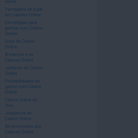
Home
Vantagens de jogar
em Casinos Online
Estratégias para
ganhar num Casino
Online
Slots de Casino
Online
A Internet e os
Casinos Online
Jackpots de Casino
Online
Probabilidades de
ganho num Casino
Online
Casino Online ao
Vivo
Jogadores de
Casino Online
As promoções dos
Casinos Online