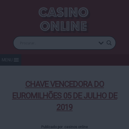
MENU
CHAVE VENCEDORA DO
EUROMILHÕES 05 DE JULHO DE
2019
Publicado por casinos online