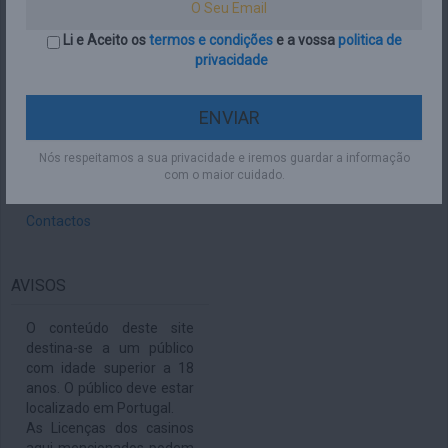
Casinos Online
Slots Online
Li e Aceito os
termos e condições
e a vossa
politica de
privacidade
Blackjack Online
Roleta Online
Melhores Bónus
Software de Jogos
Nós respeitamos a sua privacidade e iremos guardar a informação
Notícias
com o maior cuidado.
FAQ
Contactos
AVISOS
O conteúdo deste site
destina-se a um público
com idade superior a 18
anos. O público deve estar
localizado em Portugal.
As Licenças dos casinos
aqui mencionados podem