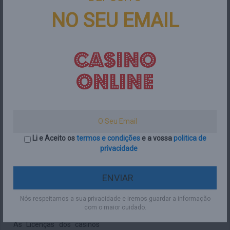
Casinos Online
NO SEU EMAIL
Slots Online
Blackjack Online
Roleta Online
Melhores Bónus
Software de Jogos
Notícias
FAQ
Contactos
Li e Aceito os
termos e condições
e a vossa
politica de
privacidade
AVISOS
O conteúdo deste site
destina-se a um público
com idade superior a 18
Nós respeitamos a sua privacidade e iremos guardar a informação
anos. O público deve estar
com o maior cuidado.
localizado em Portugal.
As Licenças dos casinos