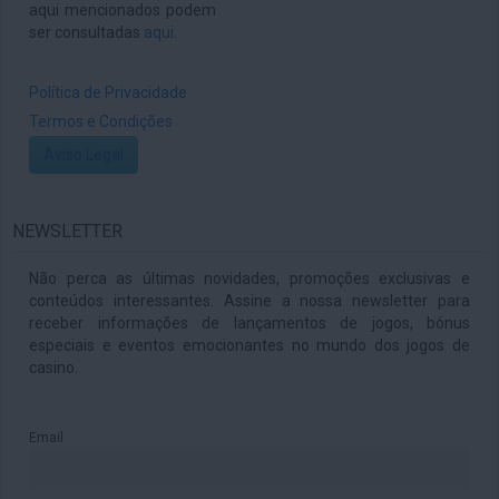
aqui mencionados podem
ser consultadas
aqui
.
Política de Privacidade
Termos e Condições
Aviso Legal
NEWSLETTER
Não perca as últimas novidades, promoções exclusivas e
conteúdos interessantes. Assine a nossa newsletter para
receber informações de lançamentos de jogos, bónus
especiais e eventos emocionantes no mundo dos jogos de
casino.
Email