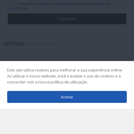
Li e Aceito os
termos e condições
e a vossa
politica de
privacidade
NOTÍCIAS
ORDENAR
MOST VIEWS
Try a different filter
Este site utiliza cookies para melhorar a sua experiência online.
Ao utilizar o nosso website, está a aceitar o uso de cookies e a
concordar com a nossa política de utilização.
COPYRIGHT © 2017-2023 CASINO ONLINE - PORTAL DE CASINO ONLINE Nº1
Aceitar
EM PORTUGAL, TODOS OS DIREITOS RESERVADOS.