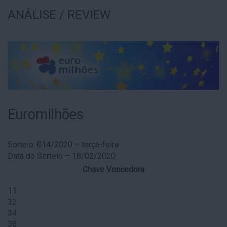
ANÁLISE / REVIEW
Euromilhões
Sorteio: 014
/2020 – terça-feira
Data do Sorteio – 18/02/2020
Chave Vencedora
11
32
34
38