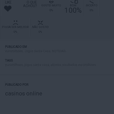
LIKE
O QUE
ACHOU?
GOSTEI MUITO
BOM
INCERTO
100%
0%
0%
PODIA SER MELHOR
NÃO GOSTEI
0%
0%
PUBLICADO EM
euromilhoes
,
Jogos Santa Casa
,
NOTÍCIAS
TAGS
euromilhoes
,
jogos santa casa
,
ultimos resultados euromilhoes
PUBLICADO POR
casinos online