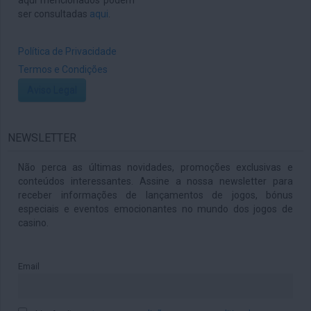
ser consultadas
aqui
.
Política de Privacidade
Termos e Condições
Aviso Legal
NEWSLETTER
Não perca as últimas novidades, promoções exclusivas e
conteúdos interessantes. Assine a nossa newsletter para
receber informações de lançamentos de jogos, bónus
especiais e eventos emocionantes no mundo dos jogos de
casino.
Email