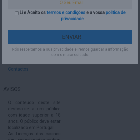
Casinos Online
Slots Online
Li e Aceito os
termos e condições
e a vossa
politica de
privacidade
Blackjack Online
Roleta Online
Melhores Bónus
Software de Jogos
Nós respeitamos a sua privacidade e iremos guardar a informação
Notícias
com o maior cuidado.
FAQ
Contactos
AVISOS
O conteúdo deste site
destina-se a um público
com idade superior a 18
anos. O público deve estar
localizado em Portugal.
As Licenças dos casinos
aqui mencionados podem