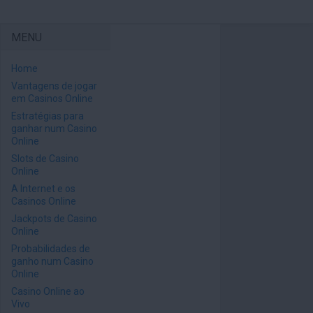
MENU
Home
Vantagens de jogar
em Casinos Online
Estratégias para
ganhar num Casino
Online
Slots de Casino
Online
A Internet e os
Casinos Online
Jackpots de Casino
Online
Probabilidades de
ganho num Casino
Online
Casino Online ao
Vivo