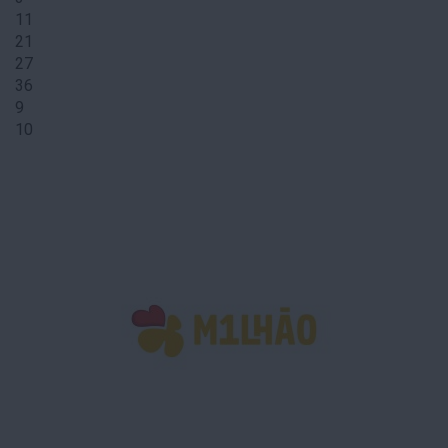
11
21
27
36
9
10