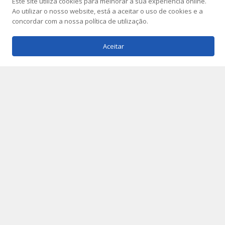
Este site utiliza cookies para melhorar a sua experiência online.
Ao utilizar o nosso website, está a aceitar o uso de cookies e a
concordar com a nossa política de utilização.
COPYRIGHT © 2017-2023 CASINO ONLINE - PORTAL DE CASINO ONLINE Nº1
EM PORTUGAL, TODOS OS DIREITOS RESERVADOS.
Aceitar