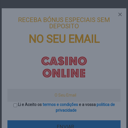
AVISOS
×
RECEBA BÓNUS ESPECIAIS SEM
O conteúdo deste site
DEPOSITO
destina-se a um público
NO SEU EMAIL
com idade superior a 18
anos. O público deve estar
localizado em Portugal.
As Licenças dos casinos
aqui mencionados podem
ser consultadas
aqui
.
Política de Privacidade
Termos e Condições
Aviso Legal
Li e Aceito os
termos e condições
e a vossa
politica de
privacidade
NEWSLETTER
Não perca as últimas novidades, promoções exclusivas e