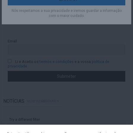
conteúdos interessantes. Assine a nossa newsletter para
receber informações de lançamentos de jogos, bónus
Nós respeitamos a sua privacidade e iremos guardar a informação
com o maior cuidado.
especiais e eventos emocionantes no mundo dos jogos de
casino.
Email
Li e Aceito os
termos e condições
e a vossa
politica de
privacidade
NOTÍCIAS
ORDENAR
MOST VIEWS
Try a different filter