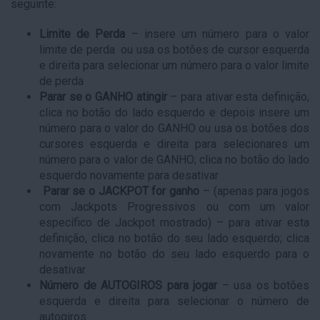
seguinte:
Limite de Perda
– insere um número para o valor
limite de perda ou usa os botões de cursor esquerda
e direita para selecionar um número para o valor limite
de perda
Parar se o GANHO atingir
– para ativar esta definição,
clica no botão do lado esquerdo e depois insere um
número para o valor do GANHO ou usa os botões dos
cursores esquerda e direita para selecionares um
número para o valor de GANHO; clica no botão do lado
esquerdo novamente para desativar
Parar se o JACKPOT for ganho
– (apenas para jogos
com Jackpots Progressivos ou com um valor
específico de Jackpot mostrado) – para ativar esta
definição, clica no botão do seu lado esquerdo; clica
novamente no botão do seu lado esquerdo para o
desativar
Número de AUTOGIROS para jogar
– usa os botões
esquerda e direita para selecionar o número de
autogiros