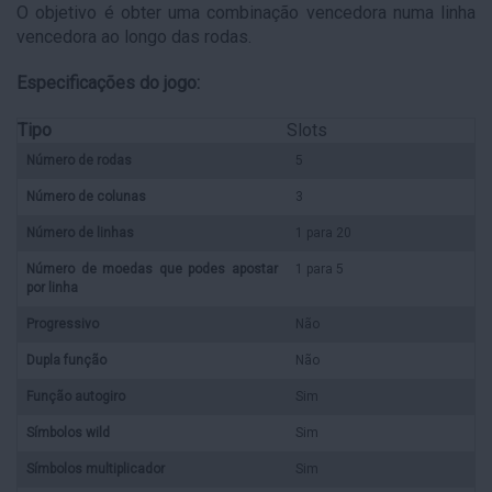
O objetivo é obter uma combinação vencedora numa linha
vencedora ao longo das rodas.
Especificações do jogo:
Tipo
Slots
Número de rodas
5
Número de colunas
3
Número de linhas
1 para 20
Número de moedas que podes apostar
1 para 5
por linha
Progressivo
Não
Dupla função
Não
Função autogiro
Sim
Símbolos wild
Sim
Símbolos multiplicador
Sim