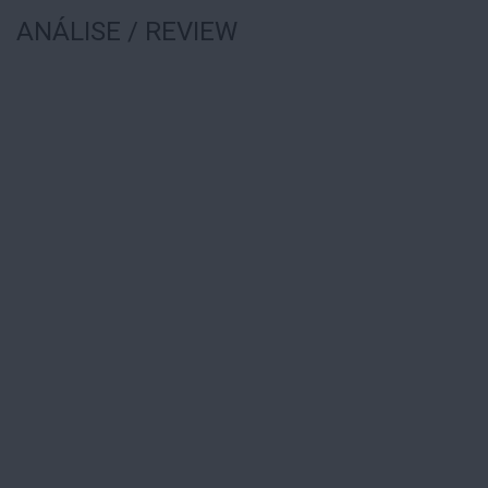
ANÁLISE / REVIEW