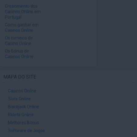
Crescimento dos
Casinos Online em
Portugal
Como ganhar em
Casinos Online
Os torneios de
Casino Online
Os Bónus de
Casinos Online
MAPA DO SITE
Casinos Online
Slots Online
Blackjack Online
Roleta Online
Melhores Bónus
Software de Jogos