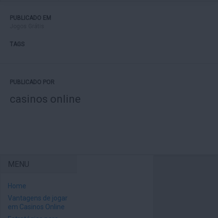
PUBLICADO EM
Jogos Grátis
TAGS
PUBLICADO POR
casinos online
MENU
Home
Vantagens de jogar
em Casinos Online