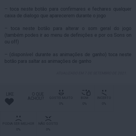
– toca neste botão para confirmares e fechares qualquer
caixa de dialogo que aparecerem durante o jogo
– toca neste botão para alterar o som geral do jogo
(também podes ir ao menu de definições e por os Sons on
ou off)
– (disponível durante as animações de ganho) toca neste
botão para saltar as animações de ganho
ATUALIZADO EM 7 DE SETEMBRO DE 2021.
LIKE
O QUE
ACHOU?
GOSTEI MUITO
BOM
INCERTO
0%
0%
0%
PODIA SER MELHOR
NÃO GOSTEI
0%
0%