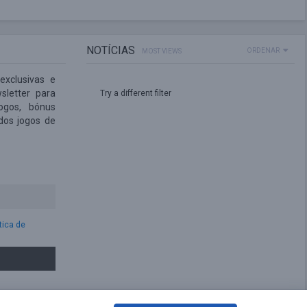
NOTÍCIAS
ORDENAR
MOST VIEWS
exclusivas e
sletter para
Try a different filter
ogos, bónus
dos jogos de
tica de