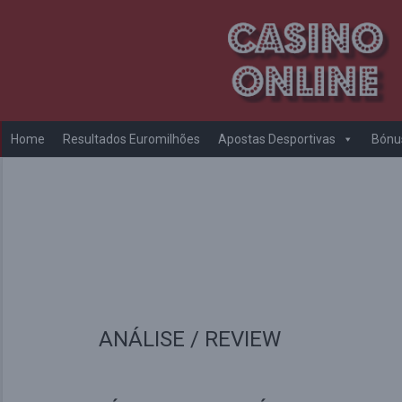
Home
Resultados Euromilhões
Apostas Desportivas
Bónu
ANÁLISE / REVIEW