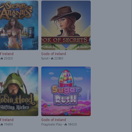
f Ireland
Gods of Ireland
25020
Synot •
22080
f Ireland
Gods of Ireland
19690
Pragmatic Play •
18420