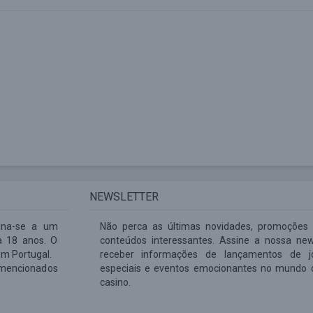
NEWSLETTER
tina-se a um
Não perca as últimas novidades, promoções 
a 18 anos. O
conteúdos interessantes. Assine a nossa new
em Portugal.
receber informações de lançamentos de j
i mencionados
especiais e eventos emocionantes no mundo 
casino.