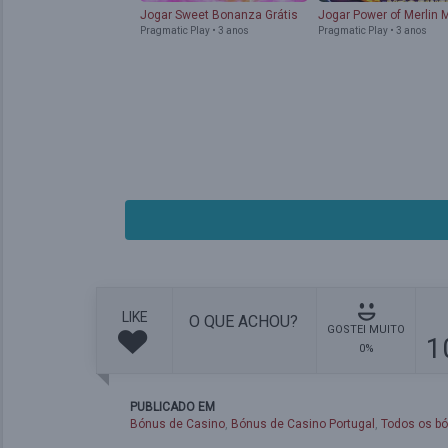
Jogar Sweet Bonanza Grátis
Pragmatic Play • 3 anos
Pragmatic Play • 3 anos
LIKE
O QUE ACHOU?
GOSTEI MUITO
1
0%
PUBLICADO EM
Bónus de Casino
,
Bónus de Casino Portugal
,
Todos os b