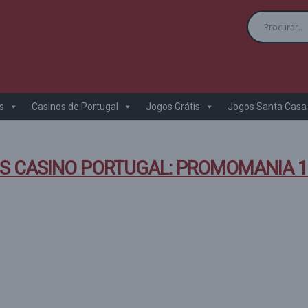
s
Casinos de Portugal
Jogos Grátis
Jogos Santa Casa
S CASINO PORTUGAL: PROMOMANIA 12