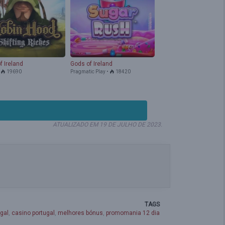
f Ireland
Gods of Ireland
19690
Pragmatic Play •
18420
ATUALIZADO EM 19 DE JULHO DE 2023.
TAGS
gal
,
casino portugal
,
melhores bónus
,
promomania 12 dia