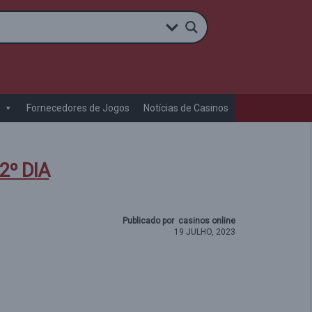
Fornecedores de Jogos
Notícias de Casinos
º DIA
Publicado por casinos online
19 JULHO, 2023