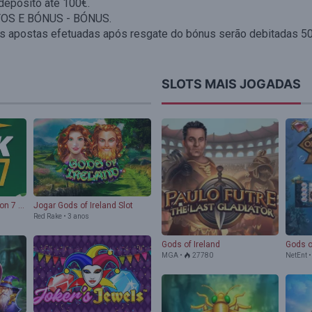
epósito até 100€.
NTOS E BÓNUS - BÓNUS.
s apostas efetuadas após resgate do bónus serão debitadas 50
SLOTS MAIS JOGADAS
Jogar Blackjack Evolution 7 SP Grátis
Jogar Gods of Ireland Slot
Red Rake • 3 anos
Gods of Ireland
Gods o
MGA •
27780
NetEnt •