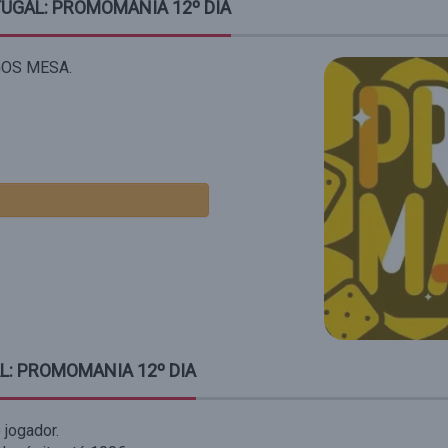
UGAL: PROMOMANIA 12º DIA
GOS MESA.
L: PROMOMANIA 12º DIA
 jogador.