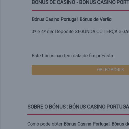
BÓNUS DE CASINO - BÓNUS CASINO POR
Bónus Casino Portugal: Bónus de Verão:
3º e 4º dia: Deposite SEGUNDA OU TERÇA e G
Este bónus não tem data de fim prevista.
OBTER BÓNUS
SOBRE O BÓNUS : BÓNUS CASINO PORTUGA
Como pode obter
Bónus Casino Portugal: Bónus d