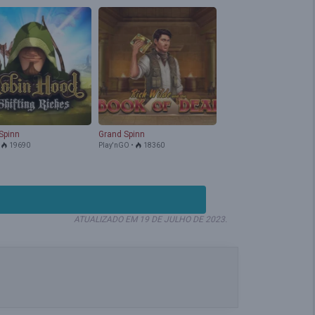
Spinn
Grand Spinn
19690
Play'nGO •
18360
ATUALIZADO EM 19 DE JULHO DE 2023.