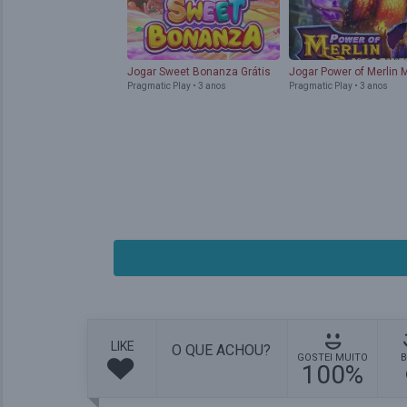
Jogar Sweet Bonanza Grátis
Pragmatic Play • 3 anos
Pragmatic Play • 3 anos
LIKE
O QUE ACHOU?
GOSTEI MUITO
100%