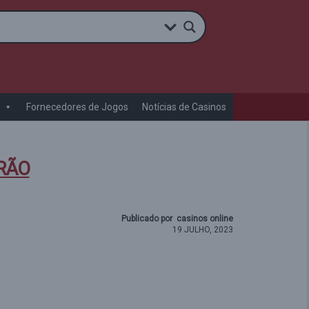
Fornecedores de Jogos
Notícias de Casinos
RÃO
Publicado por casinos online
19 JULHO, 2023