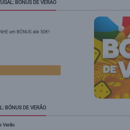
TUGAL: BÓNUS DE VERÃO
ANHE um BÓNUS até 50€!
L: BÓNUS DE VERÃO
e Verão
: