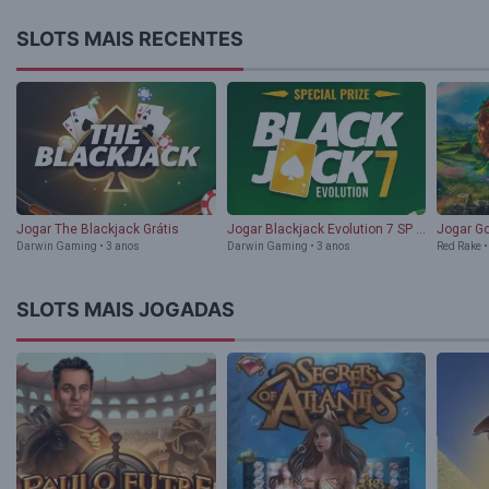
SLOTS MAIS RECENTES
Jogar The Blackjack Grátis
Jogar Blackjack Evolution 7 SP Grátis
Jogar Go
Darwin Gaming • 3 anos
Darwin Gaming • 3 anos
Red Rake •
SLOTS MAIS JOGADAS