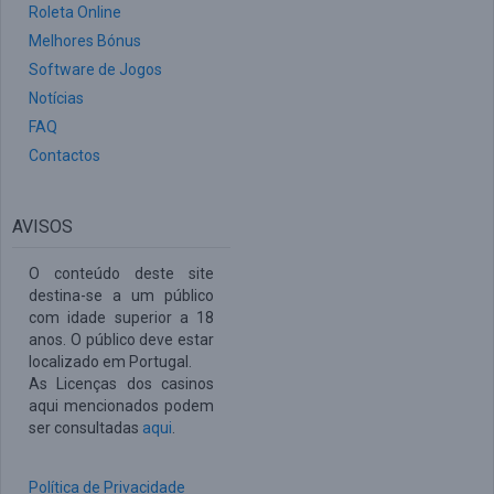
Roleta Online
Melhores Bónus
Software de Jogos
Notícias
FAQ
Contactos
AVISOS
O conteúdo deste site
destina-se a um público
com idade superior a 18
anos. O público deve estar
localizado em Portugal.
As Licenças dos casinos
aqui mencionados podem
ser consultadas
aqui
.
Política de Privacidade