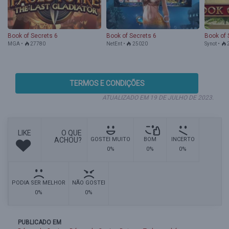
Book of Secrets 6
Book of Secrets 6
Book of 
MGA •
27780
NetEnt •
25020
Synot •
TERMOS E CONDIÇÕES
ATUALIZADO EM 19 DE JULHO DE 2023.
LIKE
O QUE
ACHOU?
GOSTEI MUITO
BOM
INCERTO
0%
0%
0%
PODIA SER MELHOR
NÃO GOSTEI
0%
0%
PUBLICADO EM